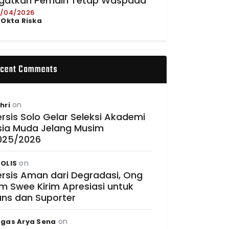
ngatkan Pemain Tetap Waspada
/04/2026
y
Okta Riska
cent Comments
on
hri
rsis Solo Gelar Seleksi Akademi
sia Muda Jelang Musim
025/2026
on
OLIS
ersis Aman dari Degradasi, Ong
im Swee Kirim Apresiasi untuk
ans dan Suporter
on
gas Arya Sena