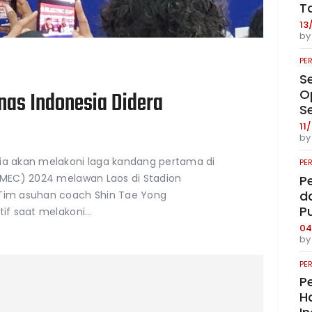
T
13
b
PE
S
O
nas Indonesia Didera
S
11
b
a akan melakoni laga kandang pertama di
PE
(AMEC) 2024 melawan Laos di Stadion
P
da
 Tim asuhan coach Shin Tae Yong
P
tif saat melakoni…
04
b
PE
Pe
Ha