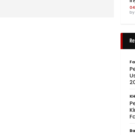
I
04
b
Re
Fa
Pe
U
2
KH
P
K
F
Ba