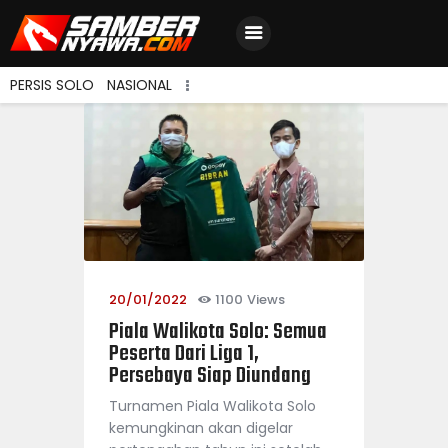
PERSIS SOLO
NASIONAL
Home
Berita Terbaru
Jadwal & Hasil
Klasemen
20/01/2022
1100
Views
Piala Walikota Solo: Semua
Peserta Dari Liga 1,
Persebaya Siap Diundang
Turnamen Piala Walikota Solo
kemungkinan akan digelar