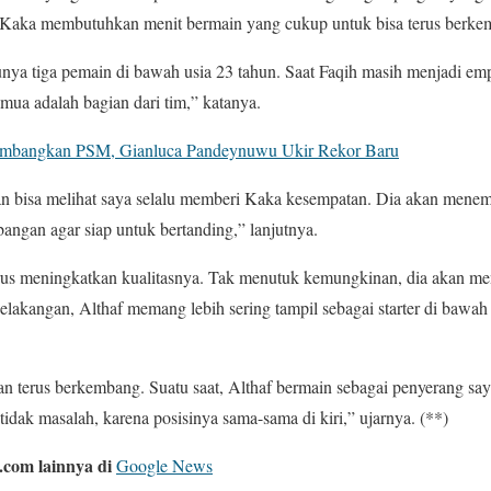
, Kaka membutuhkan menit bermain yang cukup untuk bisa terus berke
nya tiga pemain di bawah usia 23 tahun. Saat Faqih masih menjadi empa
mua adalah bagian dari tim,” katanya.
Tumbangkan PSM, Gianluca Pandeynuwu Ukir Rekor Baru
an bisa melihat saya selalu memberi Kaka kesempatan. Dia akan me
ngan agar siap untuk bertanding,” lanjutnya.
rus meningkatkan kualitasnya. Tak menutuk kemungkinan, dia akan menj
elakangan, Althaf memang lebih sering tampil sebagai starter di bawah 
kan terus berkembang. Suatu saat, Althaf bermain sebagai penyerang saya
 tidak masalah, karena posisinya sama-sama di kiri,” ujarnya. (**)
com lainnya di
Google News