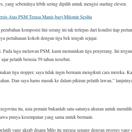
, yang sebetulnya lebih sering dipilih untuk mengisi starting eleven.
sis Atas PSM Terasa Manis bagi Milomir Seslija
perubahan komposisi lini serang ini tak terlepas dari kondisi tiap pert
a pertahanan kokoh dengan tiga bek tengah sejajar.
si. Pada laga melawan PSM, kami memainkan tiga penyerang. Ini terga
ujar pelatih berusia 59 tahun tersebut.
akan tiga stopper, saya tidak ingin bermain mengikuti cara mereka. K
ahan. Dan saya harus masuk ke dalam pikiran pelatih lawan,” lanjutny
rzegovina itu, usia pemain bukanlah satu-satunya ukuran untuk memili
awa punya kesempatan yang sama untuk bermain.
latih yang akrab disapa Milo itu merasa senang dengan progres yang d