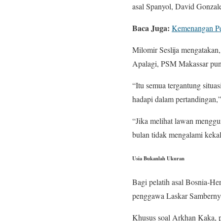
asal Spanyol, David Gonzales
Baca Juga:
Kemenangan Per
Milomir Seslija mengatakan, 
Apalagi, PSM Makassar puny
“Itu semua tergantung situa
hadapi dalam pertandingan,” 
“Jika melihat lawan menggun
bulan tidak mengalami kekal
Usia Bukanlah Ukuran
Bagi pelatih asal Bosnia-He
penggawa Laskar Samberny
Khusus soal Arkhan Kaka, pe