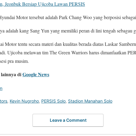
n, Jeonbuk Bersiap Ujicoba Lawan PERSIS
yundai Motor tersebut adalah Park Chang Woo yang berposisi sebagai
ya adalah kang Sang Yun yang memiliki peran di lini tengah sebagau 
 Motor tentu secara materi dan kualitas berada diatas Laskar Sambern
jadi. Ujicoba melawan tim The Green Warriors harus dimanfaatkan PE
esi pra musim.
lainnya di
Google News
m
tors
,
Kevin Nugroho
,
PERSIS Solo
,
Stadion Manahan Solo
Leave a Comment