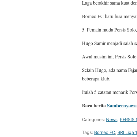
Laga berakhir sama kuat den
Borneo FC baru bisa menya
5. Pemain muda Persis Solo
Hugo Samir menjadi salah sa
Awal musim ini, Persis So
Selain Hugo, ada nama Faja
beberapa klub.
Itulah 5 catatan menarik Per
Baca berita
Sambernyawa
Categories:
News
,
PERSIS 
Tags:
Borneo FC
,
BRI Liga 