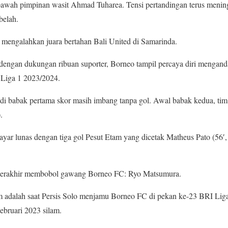
bawah pimpinan wasit Ahmad Tuharea. Tensi pertandingan terus menin
belah.
 mengalahkan juara bertahan Bali United di Samarinda.
 dengan dukungan ribuan suporter, Borneo tampil percaya diri mengan
 Liga 1 2023/2024.
di babak pertama skor masih imbang tanpa gol. Awal babak kedua, tim
.
yar lunas dengan tiga gol Pesut Etam yang dicetak Matheus Pato (56′, 
g terakhir membobol gawang Borneo FC: Ryo Matsumura.
im adalah saat Persis Solo menjamu Borneo FC di pekan ke-23 BRI Lig
bruari 2023 silam.